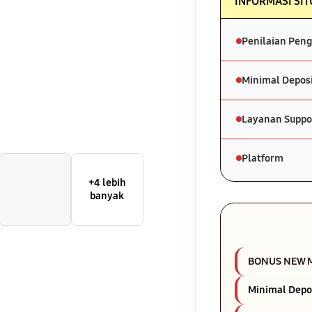
INFORMASI SI
Penilaian Pen
Minimal Depos
Layanan Suppo
Platform
+4 lebih
banyak
BONUS NEW 
Minimal Depos