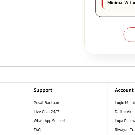
Minimal With
Support
Account
Pusat Bantuan
Login Mem
Live Chat 24/7
Daftar Aku
WhatsApp Support
Lupa Passw
FAQ
Riwayat Tr