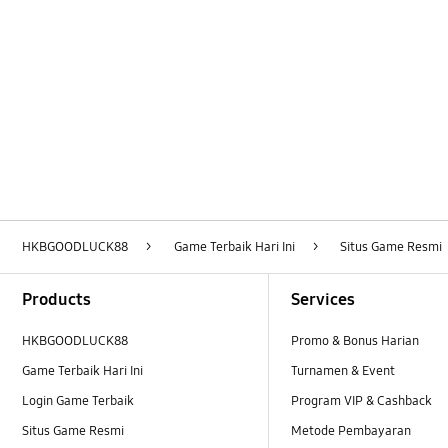
Layer Popup Close
HKBGOODLUCK88
>
Game Terbaik Hari Ini
>
Situs Game Resmi
Footer Navigation
Products
Services
HKBGOODLUCK88
Promo & Bonus Harian
Game Terbaik Hari Ini
Turnamen & Event
Login Game Terbaik
Program VIP & Cashback
Situs Game Resmi
Metode Pembayaran