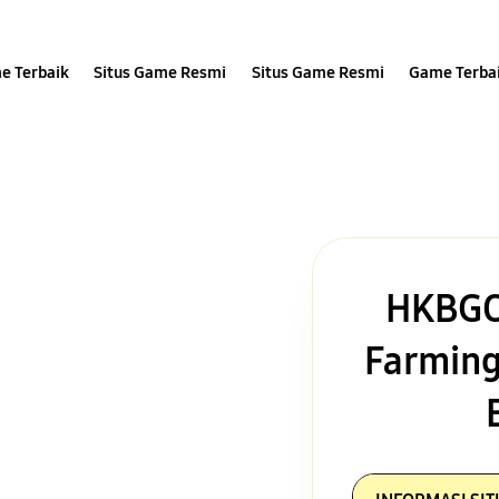
e Terbaik
Situs Game Resmi
Situs Game Resmi
Game Terba
HKBGO
Farming