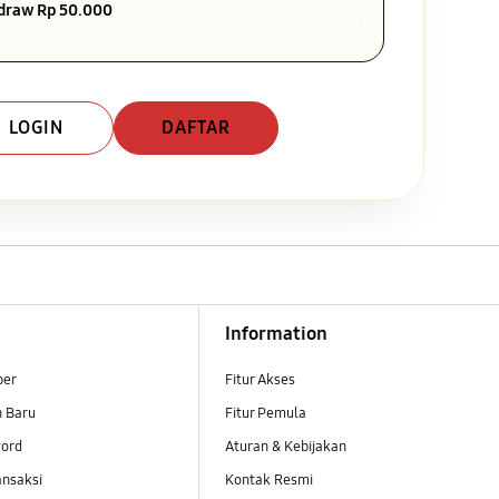
draw Rp 50.000
LOGIN
DAFTAR
Information
ber
Fitur Akses
n Baru
Fitur Pemula
ord
Aturan & Kebijakan
ansaksi
Kontak Resmi