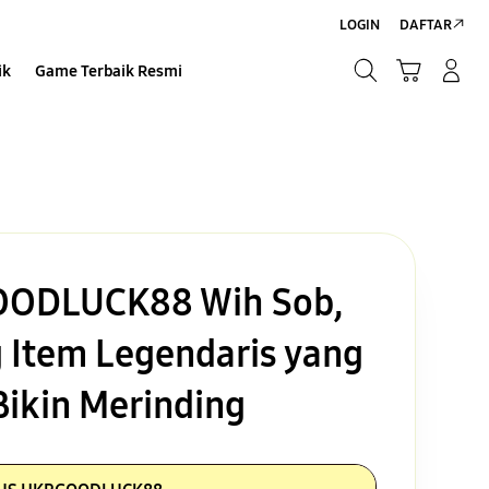
LOGIN
DAFTAR
Cari
Troli
Login/Sign-Up
ik
Game Terbaik Resmi
Cari
ODLUCK88 Wih Sob,
 Item Legendaris yang
Bikin Merinding