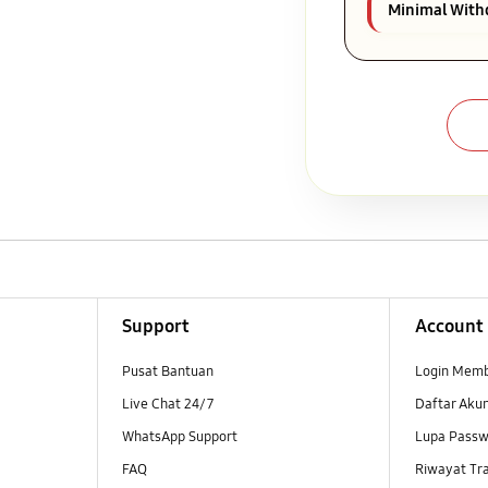
Minimal With
Support
Account
Pusat Bantuan
Login Mem
Live Chat 24/7
Daftar Aku
WhatsApp Support
Lupa Passw
FAQ
Riwayat Tr