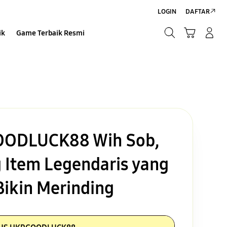
LOGIN
DAFTAR
Cari
Troli
Login/Sign-Up
ik
Game Terbaik Resmi
Cari
ODLUCK88 Wih Sob,
 Item Legendaris yang
Bikin Merinding