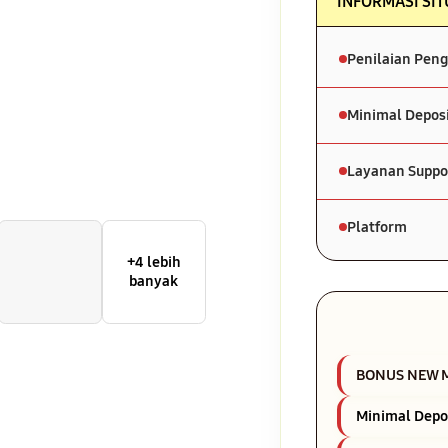
INFORMASI SI
Penilaian Pen
Minimal Depos
Layanan Suppo
Platform
+4 lebih
banyak
BONUS NEW 
Minimal Depos