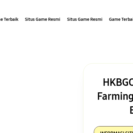
e Terbaik
Situs Game Resmi
Situs Game Resmi
Game Terba
HKBGO
Farming