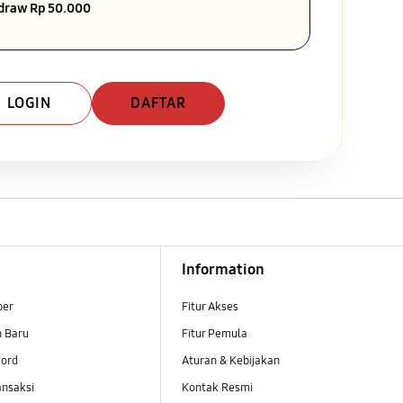
draw Rp 50.000
LOGIN
DAFTAR
Information
ber
Fitur Akses
n Baru
Fitur Pemula
ord
Aturan & Kebijakan
ansaksi
Kontak Resmi