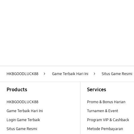
Layer Popup Close
HKBGOODLUCK88
>
Game Terbaik Hari Ini
>
Situs Game Resmi
Footer Navigation
Products
Services
HKBGOODLUCK88
Promo & Bonus Harian
Game Terbaik Hari Ini
Turnamen & Event
Login Game Terbaik
Program VIP & Cashback
Situs Game Resmi
Metode Pembayaran