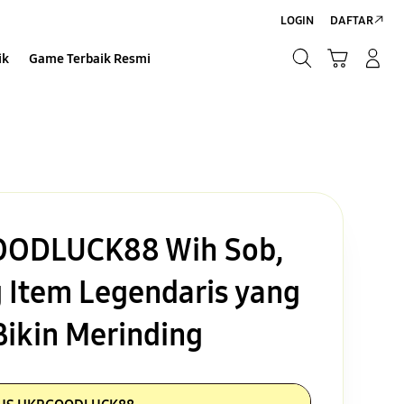
LOGIN
DAFTAR
Cari
Troli
Login/Sign-Up
ik
Game Terbaik Resmi
Cari
ODLUCK88 Wih Sob,
 Item Legendaris yang
Bikin Merinding