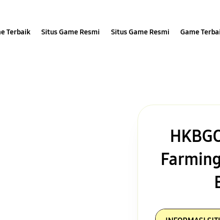
e Terbaik
Situs Game Resmi
Situs Game Resmi
Game Terba
HKBGO
Farming