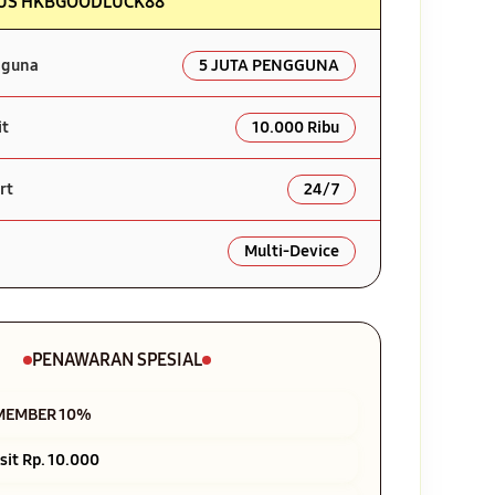
TUS HKBGOODLUCK88
gguna
5 JUTA PENGGUNA
it
10.000 Ribu
rt
24/7
Multi-Device
PENAWARAN SPESIAL
MEMBER 10%
it Rp. 10.000