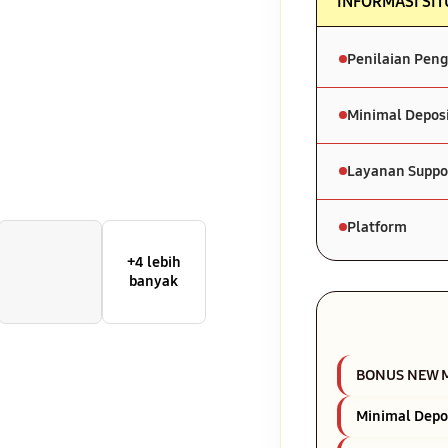
INFORMASI SI
Penilaian Pen
Minimal Depos
Layanan Suppo
Platform
+4 lebih
banyak
BONUS NEW 
Minimal Depos