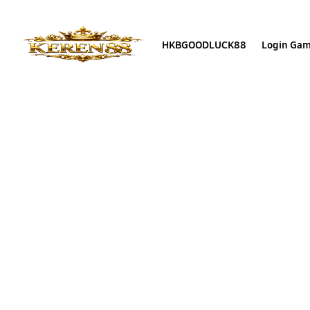
Skip
to
content
HKBGOODLUCK88
Login Gam