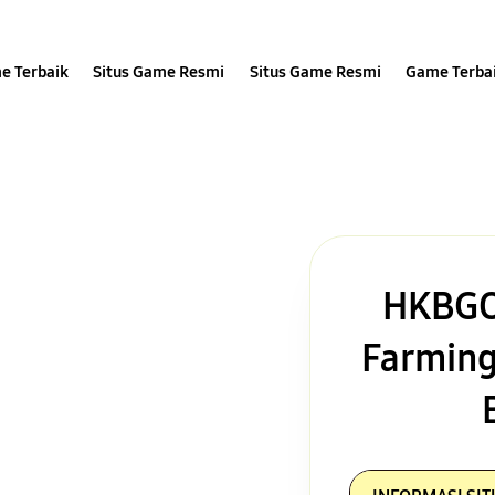
e Terbaik
Situs Game Resmi
Situs Game Resmi
Game Terba
HKBGO
Farming