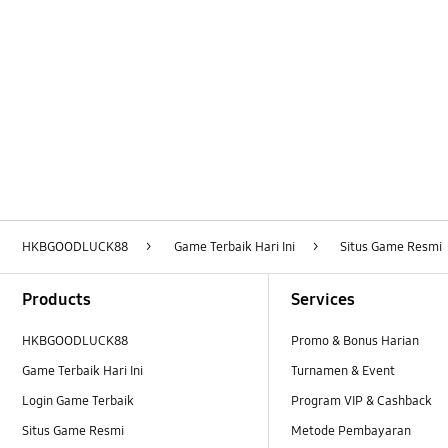
Layer Popup Close
HKBGOODLUCK88
>
Game Terbaik Hari Ini
>
Situs Game Resmi
Footer Navigation
Products
Services
HKBGOODLUCK88
Promo & Bonus Harian
Game Terbaik Hari Ini
Turnamen & Event
Login Game Terbaik
Program VIP & Cashback
Situs Game Resmi
Metode Pembayaran